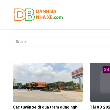
Skip
to
content
Các tuyến xe đi qua trạm dừng nghỉ
Tải XD 202