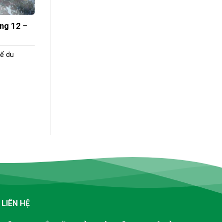
áng 12 –
để du
LIÊN HỆ