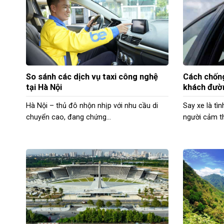
So sánh các dịch vụ taxi công nghệ
Cách chống
tại Hà Nội
khách đườ
Hà Nội – thủ đô nhộn nhịp với nhu cầu di
Say xe là tì
chuyển cao, đang chứng...
người cảm th