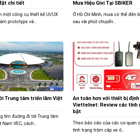
đặt chi tiết
Mưa Hiệu Givi Tại SBIKER
m một công cụ thiết kế UI/UX
Ở Hồ Chí Minh, mưa có thể đến b
làm prototype và...
sau vài phút chuyển...
ới Trung tâm triển lãm Việt
An toàn hơn với thiết bị định
Viettelnet: Review các tính 
bật
g tìm đường đi tới Trung tâm
Theo báo cáo của các cơ quan 
ệt Nam VEC, cách...
tình trạng trộm cắp xe ô...