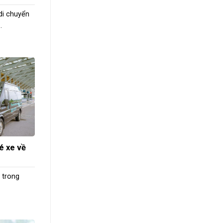
di chuyển
.
é xe về
 trong