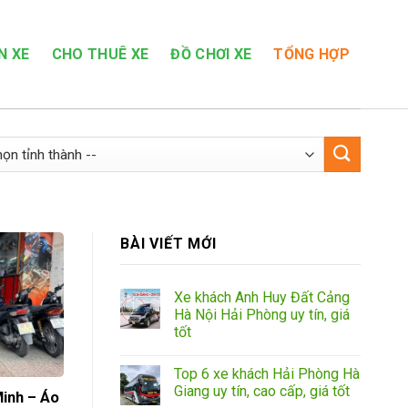
N XE
CHO THUÊ XE
ĐỒ CHƠI XE
TỔNG HỢP
BÀI VIẾT MỚI
Xe khách Anh Huy Đất Cảng
Hà Nội Hải Phòng uy tín, giá
tốt
Top 6 xe khách Hải Phòng Hà
Giang uy tín, cao cấp, giá tốt
Minh – Áo