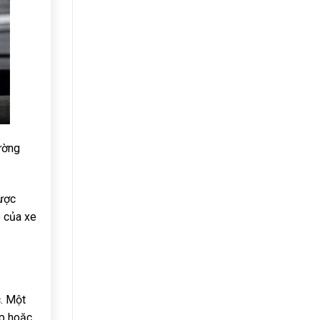
ường
được
ô của xe
c. Một
ép hoặc