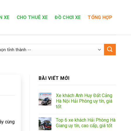
N XE
CHO THUÊ XE
ĐỒ CHƠI XE
TỔNG HỢP
BÀI VIẾT MỚI
Xe khách Anh Huy Đất Cảng
Hà Nội Hải Phòng uy tín, giá
tốt
Top 6 xe khách Hải Phòng Hà
ãy cùng
Giang uy tín, cao cấp, giá tốt