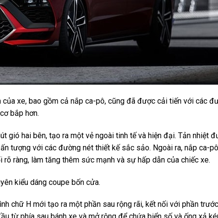
 của xe, bao gồm cả nắp ca-pô, cũng đã được cải tiến với các đ
 cơ bắp hơn.
 gió hai bên, tạo ra một vẻ ngoài tinh tế và hiện đại. Tản nhiệt 
 ấn tượng với các đường nét thiết kế sắc sảo. Ngoài ra, nắp ca-p
i rõ ràng, làm tăng thêm sức mạnh và sự hấp dẫn của chiếc xe.
uyên kiểu dáng coupe bốn cửa.
nh chữ H mới tạo ra một phần sau rộng rãi, kết nối với phần trướ
t đầu từ phía sau bánh xe và mở rộng để chứa biển số và ống xả k