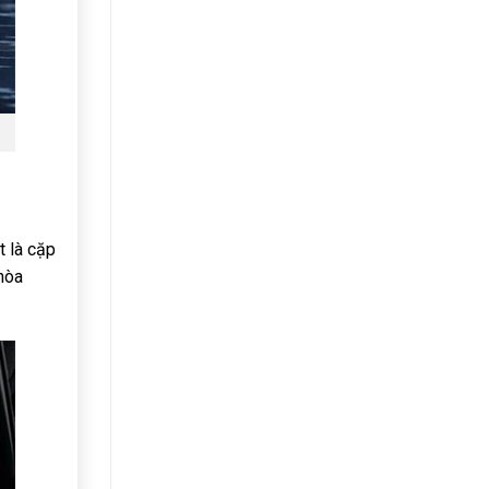
t là cặp
hòa