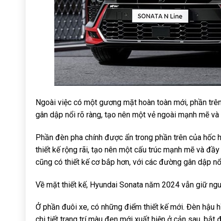
Ngoài việc có một gương mặt hoàn toàn mới, phần trên
gân dập nổi rõ ràng, tạo nên một vẻ ngoài mạnh mẽ và
Phần đèn pha chính được ẩn trong phần trên của hốc hút
thiết kế rộng rãi, tạo nên một cấu trúc mạnh mẽ và đầy
cũng có thiết kế cơ bắp hơn, với các đường gân dập nổ
Về mặt thiết kế, Hyundai Sonata năm 2024 vẫn giữ ng
Ở phần đuôi xe, có những điểm thiết kế mới. Đèn hậu hì
chi tiết trang trí màu đen mới xuất hiện ở cản sau, bắ