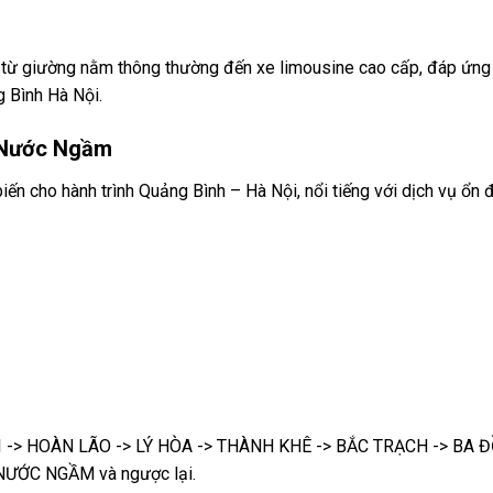
, từ giường nằm thông thường đến xe limousine cao cấp, đáp ứng
 Bình Hà Nội.
e Nước Ngầm
iến cho hành trình Quảng Bình – Hà Nội, nổi tiếng với dịch vụ ổn 
ỚI -> HOÀN LÃO -> LÝ HÒA -> THÀNH KHÊ -> BẮC TRẠCH -> BA Đ
NƯỚC NGẦM và ngược lại.