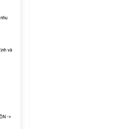
 nhu
định và
ỒN ->