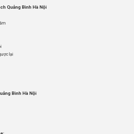
hách Quảng Bình Hà Nội
gầm
i
ược lại
Quảng Bình Hà Nội
e: