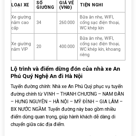
SỐ
GIÁ VÉ
LOẠI XE
TIỆN NGHI
GIƯỜNG
(VNĐ)
Xe giường
Bữa ăn nhẹ, WIFI,
nằm cao
34
260.000
cổng sạc điện thoại,
cấp
WC khép kín
Bữa ăn nhẹ, WIFI,
Xe giường
cổng sạc điện thoại,
20
400.000
nằm VIP
WC khép kín, khoang
riêng
Lộ trình và điểm dừng đón của nhà xe An
Phú Quý Nghệ An đi Hà Nội
Tuyến đường chính: Nhà xe An Phú Quý phục vụ tuyến
đường chính từ VINH – THANH CHƯƠNG – NAM ĐÀN
– HƯNG NGUYÊN – HÀ NỘI – MỸ ĐÌNH – GIA LÂM –
BX NƯỚC NGẦM. Tuyến đường này bao gồm nhiều
điểm dừng quan trọng, giúp hành khách dễ dàng di
chuyển giữa các địa điểm.