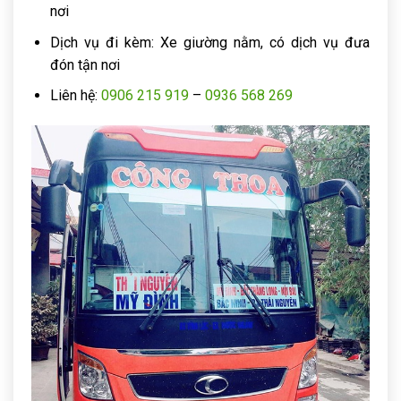
nơi
Dịch vụ đi kèm: Xe giường nằm, có dịch vụ đưa
đón tận nơi
Liên hệ:
0906 215 919
–
0936 568 269