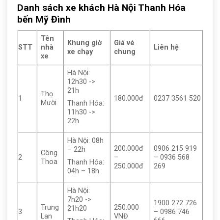
Danh sách xe khách Hà Nội Thanh Hóa
bến Mỹ Đình
Tên
Khung giờ
Giá vé
STT
nhà
Liên hệ
xe chạy
chung
xe
Hà Nội:
12h30 ->
21h
Thọ
1
180.000đ
0237 3561 520
Mười
Thanh Hóa:
11h30 ->
22h
Hà Nội: 08h
200.000đ
0906 215 919
– 22h
Công
2
–
– 0936 568
Thoa
Thanh Hóa:
250.000đ
269
04h – 18h
Hà Nội:
7h20 ->
1900 272 726
Trung
250.000
21h20
3
– 0986 746
Lan
VNĐ