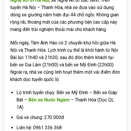
Nghệ An đi Hà Nội
, xe Nghệ An đi Bắc Ninh. Trên
tuyến Hà Nội – Thanh Hóa, nhà xe đưa vào sử dụng
dòng xe giường nằm hiện đại 44 chỗ ngồi. Không gian
rộng rãi, thoáng mát của các phương tiện cao cấp này
mang đến trải nghiệm thoải mái cho khách hàng.
Mỗi ngày, Tâm Anh Hào có 2 chuyến khứ hồi giữa Hà
Nội và Thanh Hóa. Lịch trình cụ thể là khởi hành từ Nội
Bài lúc 11h40 và 21h30, sau đó đón thêm khách tại
bến xe Gia Lâm (21h00) và bến xe Mỹ Đình (22h00).
Ngoài ra, nhà xe cũng linh hoạt thêm một vài điểm đón
khách dọc tuyến quốc lộ.
Lộ trình tuyến chạy: Bến xe Mỹ Đình – Bến xe Giáp
Bát –
Bến xe Nước Ngầm
– Thanh Hóa (Dọc QL
1A)
Giá vé chung: 270 000đ
Liên hệ: 0961 336 368