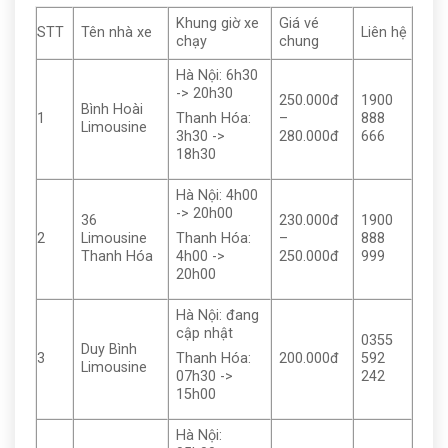
Khung giờ xe
Giá vé
STT
Tên nhà xe
Liên hệ
chạy
chung
Hà Nội: 6h30
-> 20h30
250.000đ
1900
Bình Hoài
1
–
888
Thanh Hóa:
Limousine
280.000đ
666
3h30 ->
18h30
Hà Nội: 4h00
-> 20h00
36
230.000đ
1900
2
Limousine
–
888
Thanh Hóa:
Thanh Hóa
250.000đ
999
4h00 ->
20h00
Hà Nội: đang
cập nhật
0355
Duy Bình
3
200.000đ
592
Thanh Hóa:
Limousine
242
07h30 ->
15h00
Hà Nội: