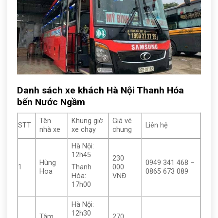
Danh sách xe khách Hà Nội Thanh Hóa
bến Nước Ngầm
Tên
Khung giờ
Giá vé
STT
Liên hệ
nhà xe
xe chạy
chung
Hà Nội:
12h45
230
Hùng
0949 341 468 –
1
000
Thanh
Hoa
0865 673 089
VNĐ
Hóa:
17h00
Hà Nội:
12h30
Tâm
270