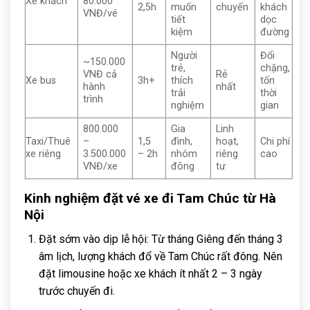
Xe khách
80.000
2,5h
muốn
chuyến
khách
VNĐ/vé
tiết
dọc
kiệm
đường
Người
Đổi
~150.000
trẻ,
chặng,
VNĐ cả
Rẻ
Xe bus
3h+
thích
tốn
hành
nhất
trải
thời
trình
nghiệm
gian
800.000
Gia
Linh
Taxi/Thuê
–
1,5
đình,
hoạt,
Chi phí
xe riêng
3.500.000
– 2h
nhóm
riêng
cao
VNĐ/xe
đông
tư
Kinh nghiệm đặt vé xe đi Tam Chúc từ Hà
Nội
Đặt sớm vào dịp lễ hội: Từ tháng Giêng đến tháng 3
âm lịch, lượng khách đổ về Tam Chúc rất đông. Nên
đặt limousine hoặc xe khách ít nhất 2 – 3 ngày
trước chuyến đi.