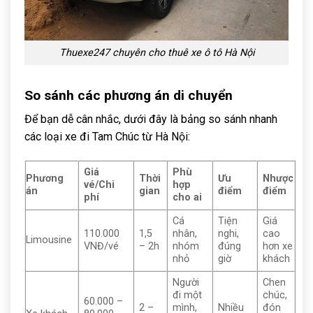
Thuexe247 chuyên cho thuê xe ô tô Hà Nội
So sánh các phương án di chuyển
Để bạn dễ cân nhắc, dưới đây là bảng so sánh nhanh
các loại xe đi Tam Chúc từ Hà Nội:
Giá
Phù
Phương
Thời
Ưu
Nhược
vé/Chi
hợp
án
gian
điểm
điểm
phí
cho ai
Cá
Tiện
Giá
110.000
1,5
nhân,
nghi,
cao
Limousine
VNĐ/vé
– 2h
nhóm
đúng
hơn xe
nhỏ
giờ
khách
Người
Chen
đi một
chúc,
60.000 –
2 –
mình,
Nhiều
đón