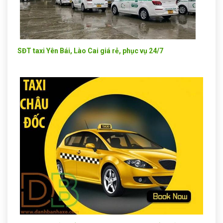
SĐT taxi Yên Bái, Lào Cai giá rẻ, phục vụ 24/7