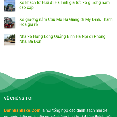
Xe khách từ Huế đi Hà Tĩnh giá tốt, xe giường nằm
cao cấp
Xe giường nằm Cầu Mè Hà Giang đi Mỹ Đình, Thanh
Hóa giá rẻ
Nhà xe Hưng Long Quảng Bình Hà Nội đi Phong
Nha, Ba Đồn
VỀ CHÚNG TÔI
Danhbanhaxe.Com
là nơi tổng hợp các danh sách nhà xe,
xe ghép, bến xe, tuyến xe, các hãng taxi tại 34 tỉnh thành trên