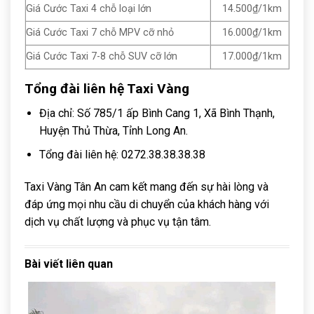
Giá Cước Taxi 4 chỗ loại lớn
14.500₫/1km
Giá Cước Taxi 7 chỗ MPV cỡ nhỏ
16.000₫/1km
Giá Cước Taxi 7-8 chỗ SUV cỡ lớn
17.000₫/1km
Tổng đài liên hệ Taxi Vàng
Địa chỉ: Số 785/1 ấp Bình Cang 1, Xã Bình Thạnh,
Huyện Thủ Thừa, Tỉnh Long An.
Tổng đài liên hệ: 0272.38.38.38.38
Taxi Vàng Tân An cam kết mang đến sự hài lòng và
đáp ứng mọi nhu cầu di chuyển của khách hàng với
dịch vụ chất lượng và phục vụ tận tâm.
Bài viết liên quan