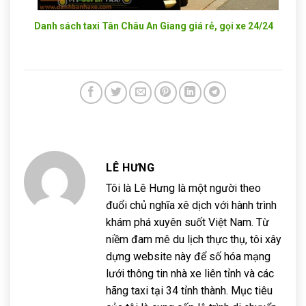
Danh sách taxi Tân Châu An Giang giá rẻ, gọi xe 24/24
LÊ HƯNG
Tôi là Lê Hưng là một người theo
đuổi chủ nghĩa xê dịch với hành trình
khám phá xuyên suốt Việt Nam. Từ
niềm đam mê du lịch thực thụ, tôi xây
dựng website này để số hóa mạng
lưới thông tin nhà xe liên tỉnh và các
hãng taxi tại 34 tỉnh thành. Mục tiêu