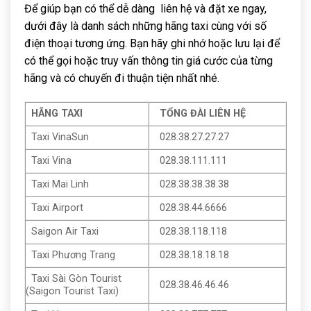
Để giúp bạn có thể dễ dàng liên hệ và đặt xe ngay,
dưới đây là danh sách những hãng taxi cùng với số
điện thoại tương ứng. Bạn hãy ghi nhớ hoặc lưu lại để
có thể gọi hoặc truy vấn thông tin giá cước của từng
hãng và có chuyến đi thuận tiện nhất nhé.
HÃNG TAXI
TỔNG ĐÀI LIÊN HỆ
Taxi VinaSun
028.38.27.27.27
Taxi Vina
028.38.111.111
Taxi Mai Linh
028.38.38.38.38
Taxi Airport
028.38.44.6666
Saigon Air Taxi
028.38.118.118
Taxi Phương Trang
028.38.18.18.18
Taxi Sài Gòn Tourist
028.38.46.46.46
(Saigon Tourist Taxi)