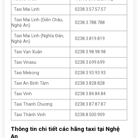
Taxi Mai Linh
0238.3.57.57.57
Taxi Mai Linh (Diễn Châu,
0238.3.788.788
Nghệ An)
Taxi Mai Linh (Nghĩa Đàn,
0238.3.819.819
Nghệ An)
Taxi Vạn Xuân
0238.3.98.98.98
Taxi Vinaxu
0238.3.699.699
Taxi Mekong
0238.3.93.93.93
Taxi An Bình Tâm
0238.3.828.828
Taxi Vinh
0238.3.84.84.84
Taxi Thanh Chương
0238.3.87.87.87
Taxi Thành Vinh
0238.8.500.909
Thông tin chi tiết các hãng taxi tại Nghệ
An