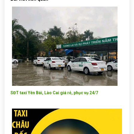
SĐT taxi Yên Bái, Lào Cai giá rẻ, phục vụ 24/7