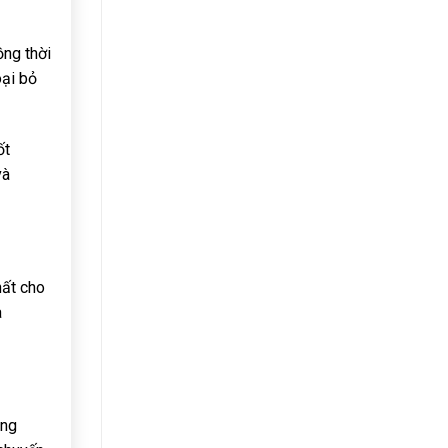
ồng thời
oại bỏ
ốt
và
hất cho
a
ụng