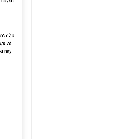
 chuyến
iệc đầu
lựa và
ều này