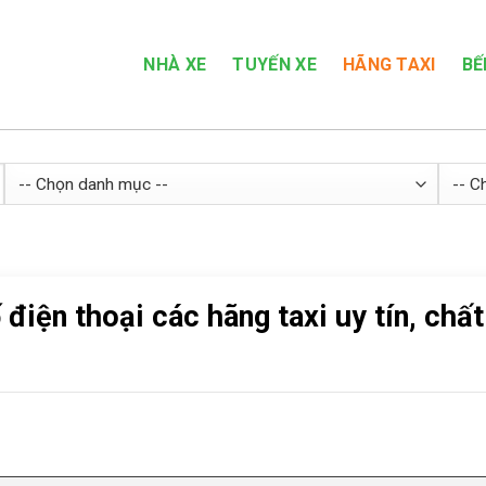
NHÀ XE
TUYẾN XE
HÃNG TAXI
BẾ
điện thoại các hãng taxi uy tín, chất