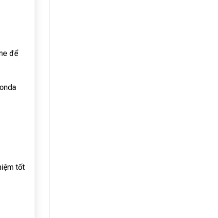
ine để
Honda
hiệm tốt