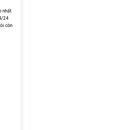
 nhất.
24/24
tôi còn