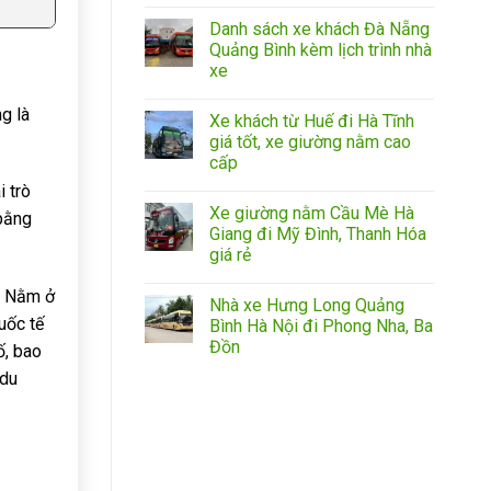
Danh sách xe khách Đà Nẵng
Quảng Bình kèm lịch trình nhà
xe
g là
Xe khách từ Huế đi Hà Tĩnh
giá tốt, xe giường nằm cao
cấp
i trò
Xe giường nằm Cầu Mè Hà
 bằng
Giang đi Mỹ Đình, Thanh Hóa
giá rẻ
n. Nằm ở
Nhà xe Hưng Long Quảng
uốc tế
Bình Hà Nội đi Phong Nha, Ba
Đồn
ố, bao
 du