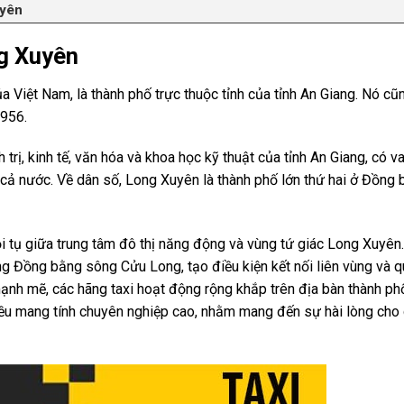
uyên
ng Xuyên
iệt Nam, là thành phố trực thuộc tỉnh của tỉnh An Giang. Nó cũn
1956.
h trị, kinh tế, văn hóa và khoa học kỹ thuật của tỉnh An Giang, có va
ả nước. Về dân số, Long Xuyên là thành phố lớn thứ hai ở Đồng
hội tụ giữa trung tâm đô thị năng động và vùng tứ giác Long Xuyê
ùng Đồng bằng sông Cửu Long, tạo điều kiện kết nối liên vùng và q
mạnh mẽ, các hãng taxi hoạt động rộng khắp trên địa bàn thành ph
 đều mang tính chuyên nghiệp cao, nhằm mang đến sự hài lòng cho