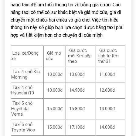
hãng taxi để tìm hiểu thông tin về bảng giá cước. Các
hãng taxi có thể có sự khác biệt về giá mở cửa, giá di
chuyển một chiều, hai chiều và giá chờ. Việc tìm hiểu
thông tin này sẽ giúp bạn lựa chọn được hãng taxi phù
hợp và tiết kiệm hơn cho chuyến đi của mình.
Giá cước
Giá cước
Loại xe/Dòng
Giá mở
mỗi Km tiếp
tính từ Km
xe
cửa
theo
thứ 31
Taxi 4 chỗ Kia
10.000đ
13.600đ
11.000đ
Morning
Taxi 4 chỗ
10.000đ
14.900đ
12.600đ
Hyundai i10
Taxi 5 chỗ
Huynhdai
15.000đ
15.800đ
13.000đ
Verna
Taxi 5 chỗ
15.000đ
17.100đ
14.000đ
Toyota Vios