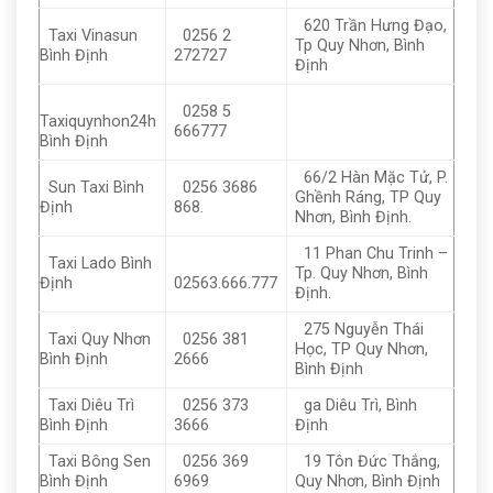
620 Trần Hưng Đạo,
Taxi Vinasun
0256 2
Tp Quy Nhơn, Bình
Bình Định
272727
Định
0258 5
Taxiquynhon24h
666777
Bình Định
66/2 Hàn Mặc Tử, P.
Sun Taxi Bình
0256 3686
Ghềnh Ráng, TP Quy
Định
868.
Nhơn, Bình Định.
11 Phan Chu Trinh –
Taxi Lado Bình
Tp. Quy Nhơn, Bình
Định
02563.666.777
Định.
275 Nguyễn Thái
Taxi Quy Nhơn
0256 381
Học, TP Quy Nhơn,
Bình Định
2666
Bình Định
Taxi Diêu Trì
0256 373
ga Diêu Trì, Bình
Bình Định
3666
Định
Taxi Bông Sen
0256 369
19 Tôn Đức Thắng,
Bình Định
6969
Quy Nhơn, Bình Định