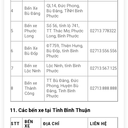
QL14, Đức Phong,
Bến Xe
4
Bù Đăng, TỈNH Bình
Bù Đăng
Phước
Bến xe
Số 56, tỉnh lộ 741,
5
Phước
TT. Thác Mơ, Phước
02713.778322
Long
Long, Bình Phước
ĐT759, Thiện Hưng,
Bến Xe
6
Bù Đốp, tỉnh Bình
02713.556.556
Bù Đốp
Phước
Bến xe
Lộc Ninh, tỉnh Bình
7
02713.567.125
Lộc Ninh
Phước
TT. Bù Đăng, Đức
Bến xe
Phong, Huyện Bù
8
Thành
02713.888.888
Đăng, Tình Bình
Công
Phước
11. Các bến xe tại Tỉnh Bình Thuận
BẾN
STT
ĐỊA CHỈ
LIÊN HỆ
XE