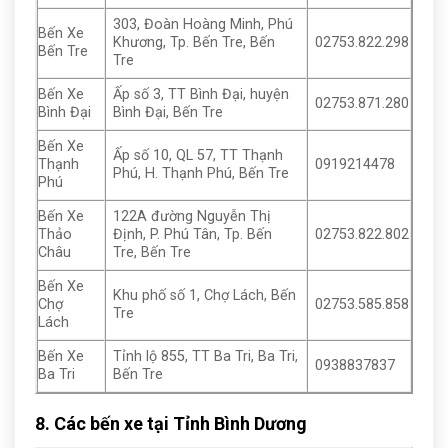
303, Đoàn Hoàng Minh, Phú
Bến Xe
Khương, Tp. Bến Tre, Bến
02753.822.298
Bến Tre
Tre
Bến Xe
Ấp số 3, TT Bình Đại, huyện
02753.871.280
Bình Đại
Bình Đại, Bến Tre
Bến Xe
Ấp số 10, QL 57, TT Thạnh
Thạnh
0919214478
Phú, H. Thạnh Phú, Bến Tre
Phú
Bến Xe
122A đường Nguyễn Thị
Thảo
Định, P. Phú Tân, Tp. Bến
02753.822.802
Châu
Tre, Bến Tre
Bến Xe
Khu phố số 1, Chợ Lách, Bến
Chợ
02753.585.858
Tre
Lách
Bến Xe
Tỉnh lộ 855, TT Ba Tri, Ba Tri,
0938837837
Ba Tri
Bến Tre
8. Các bến xe tại Tỉnh Bình Dương