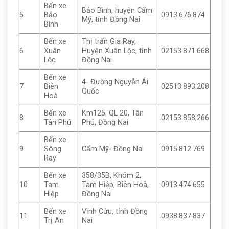
Bến xe
Bảo Bình, huyện Cẩm
5
Bảo
0913.676.874
Mỹ, tỉnh Đồng Nai
Bình
Bến xe
Thị trấn Gia Ray,
6
Xuân
Huyện Xuân Lộc, tỉnh
02153.871.668
Lộc
Đồng Nai
Bến xe
4- Đường Nguyễn Ái
7
Biên
02513.893.208
Quốc
Hoà
Bến xe
Km125, QL 20, Tân
8
02153.858,266
Tân Phú
Phú, Đồng Nai
Bến xe
9
Sông
Cẩm Mỹ- Đồng Nai
0915.812.769
Ray
Bến xe
358/35B, Khóm 2,
10
Tam
Tam Hiệp, Biên Hoà,
0913.474.655
Hiệp
Đồng Nai
Bến xe
Vĩnh Cửu, tỉnh Đồng
11
0938.837.837
Trị An
Nai