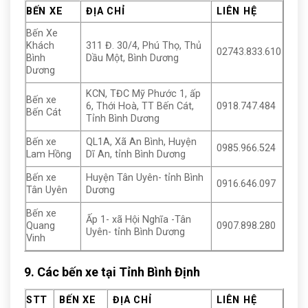
BẾN XE
ĐỊA CHỈ
LIÊN HỆ
Bến Xe
Khách
311 Đ. 30/4, Phú Thọ, Thủ
02743.833.610
Bình
Dầu Một, Bình Dương
Dương
KCN, TĐC Mỹ Phước 1, ấp
Bến xe
6, Thới Hoà, TT Bến Cát,
0918.747.484
Bến Cát
Tỉnh Bình Dương
Bến xe
QL1A, Xã An Bình, Huyện
0985.966.524
Lam Hồng
Dĩ An, tỉnh Bình Dương
Bến xe
Huyện Tân Uyên- tỉnh Bình
0916.646.097
Tân Uyên
Dương
Bến xe
Ấp 1- xã Hội Nghĩa -Tân
Quang
0907.898.280
Uyên- tỉnh Bình Dương
Vinh
9. Các bến xe tại
Tỉnh Bình Định
STT
BẾN XE
ĐỊA CHỈ
LIÊN HỆ