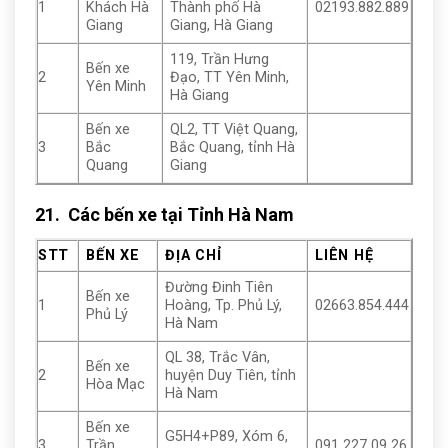
1
Khách Hà
Thành phố Hà
02193.882.889
Giang
Giang, Hà Giang
119, Trần Hưng
Bến xe
2
Đạo, TT Yên Minh,
Yên Minh
Hà Giang
Bến xe
QL2, TT Việt Quang,
3
Bắc
Bắc Quang, tỉnh Hà
Quang
Giang
21. Các bến xe tại Tỉnh Hà Nam
STT
BẾN XE
ĐỊA CHỈ
LIÊN HỆ
Đường Đinh Tiên
Bến xe
1
Hoàng, Tp. Phủ Lý,
02663.854.444
Phủ Lý
Hà Nam
QL 38, Trắc Vân,
Bến xe
2
huyện Duy Tiên, tỉnh
Hòa Mạc
Hà Nam
Bến xe
G5H4+P89, Xóm 6,
3
Trần
091 227 09 26