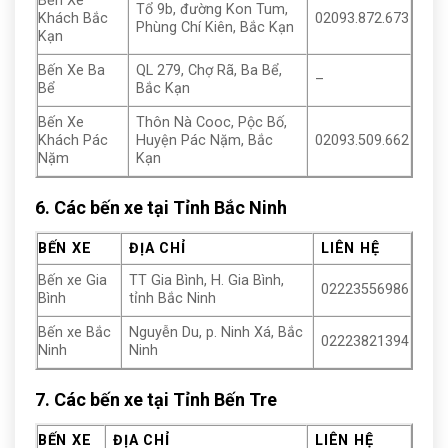
Bến Xe
Tổ 9b, đường Kon Tum,
Khách Bắc
02093.872.673
Phùng Chí Kiên, Bắc Kạn
Kạn
Bến Xe Ba
QL 279, Chợ Rã, Ba Bể,
–
Bể
Bắc Kạn
Bến Xe
Thôn Nà Cooc, Pộc Bố,
Khách Pác
Huyện Pác Nặm, Bắc
02093.509.662
Nặm
Kạn
6. Các bến xe tại Tỉnh Bắc Ninh
BẾN XE
ĐỊA CHỈ
LIÊN HỆ
Bến xe Gia
TT Gia Bình, H. Gia Bình,
02223556986
Bình
tỉnh Bắc Ninh
Bến xe Bắc
Nguyễn Du, p. Ninh Xá, Bắc
02223821394
Ninh
Ninh
7. Các bến xe tại Tỉnh Bến Tre
BẾN XE
ĐỊA CHỈ
LIÊN HỆ