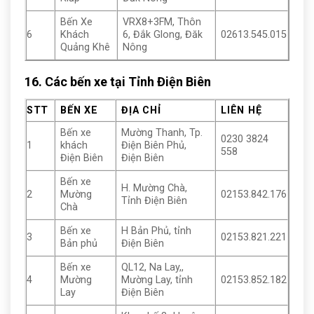
Bến Xe
VRX8+3FM, Thôn
6
Khách
6, Đắk Glong, Đăk
02613.545.015
Quảng Khê
Nông
16. Các bến xe tại Tỉnh Điện Biên
STT
BẾN XE
ĐỊA CHỈ
LIÊN HỆ
Bến xe
Mường Thanh, Tp.
0230 3824
1
khách
Điện Biên Phủ,
558
Điện Biên
Điện Biên
Bến xe
H. Mường Chà,
2
Mường
02153.842.176
Tỉnh Điện Biên
Chà
Bến xe
H Bản Phủ, tỉnh
3
02153.821.221
Bản phủ
Điện Biên
Bến xe
QL12, Na Lay,,
4
Mường
Mường Lay, tỉnh
02153.852.182
Lay
Điện Biên