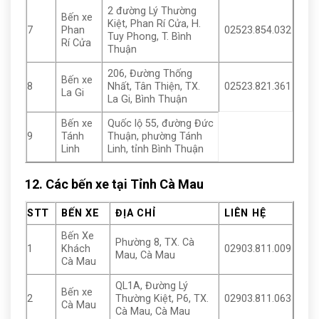
2 đường Lý Thường
Bến xe
Kiệt, Phan Rí Cửa, H.
7
Phan
02523.854.032
Tuy Phong, T. Bình
Rí Cửa
Thuận
206, Đường Thống
Bến xe
8
Nhất, Tân Thiện, TX.
02523.821.361
La Gi
La Gi, Bình Thuận
Bến xe
Quốc lộ 55, đường Đức
9
Tánh
Thuận, phường Tánh
Linh
Linh, tỉnh Bình Thuận
12. Các bến xe tại Tỉnh Cà Mau
STT
BẾN XE
ĐỊA CHỈ
LIÊN HỆ
Bến Xe
Phường 8, TX. Cà
1
Khách
02903.811.009
Mau, Cà Mau
Cà Mau
QL1A, Đường Lý
Bến xe
2
Thường Kiệt, P6, TX.
02903.811.063
Cà Mau
Cà Mau, Cà Mau