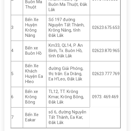
Buôn Ma
Buôn Ma Thuột, Đắk
Thuột
Lắk
Bến Xe
Số 197 đường
Huyện
Nguyễn Tất Thành,
3
02623.675.653
Krông
Krông Năng, tỉnh
Năng
Đắk Lắk
Km33, QL14, P. An
Bến xe
4
Bình, Tx. Buôn Hồ,
02623.870.965
Buôn Hồ
tỉnh Đắk Lắk
Bến Xe
đường Giải Phóng,
Khách
5
thị trấn. Ea Drăng,
02623.777.769
Huyện Ea
Ea H’Leo, Đắk Lắk
Hleo
Bến xe
TL12, TT. Krông
6
Krông
Kmar, Krông Bông,
0973. 469.469
Bông
Đắk Lắk
số 6, đường Nguyễn
Bến Xe
7
Tất Thành, Ea Kar,
Eakar
Đắk Lắk