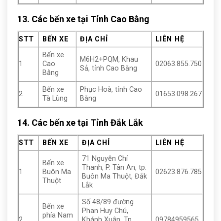
13. Các bến xe tại Tỉnh Cao Bằng
STT
BẾN XE
ĐỊA CHỈ
LIÊN HỆ
Bến xe
M6H2+PQM, Khau
1
Cao
02063.855.750
Sả, tỉnh Cao Bằng
Bằng
Bến xe
Phục Hoà, tỉnh Cao
2
01653.098.267
Tà Lùng
Bằng
14. Các bến xe tại Tỉnh Đắk Lắk
STT
BẾN XE
ĐỊA CHỈ
LIÊN HỆ
71 Nguyễn Chí
Bến xe
Thanh, P. Tân An, tp.
1
Buôn Ma
02623.876.785
Buôn Ma Thuột, Đắk
Thuột
Lắk
Số 48/89 đường
Bến xe
Phan Huy Chú,
phía Nam
2
Khánh Xuân, Tp
09784959565