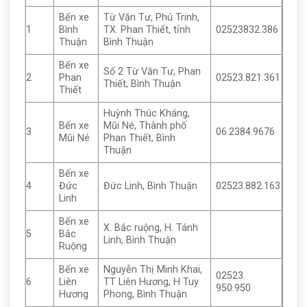
Bến xe
Từ Văn Tư, Phú Trinh,
1
Bình
TX. Phan Thiết, tỉnh
02523832.386
Thuận
Bình Thuận
Bến xe
Số 2 Từ Văn Tư, Phan
2
Phan
02523.821.361
Thiết, Bình Thuận
Thiết
Huỳnh Thúc Kháng,
Bến xe
Mũi Né, Thành phố
3
06.2384.9676
Mũi Né
Phan Thiết, Bình
Thuận
Bến xe
4
Đức
Đức Linh, Bình Thuận
02523.882.163
Linh
Bến xe
X. Bắc ruộng, H. Tánh
5
Bắc
Linh, Bình Thuận
Ruộng
Bến xe
Nguyễn Thị Minh Khai,
02523.
6
Liên
TT Liên Hương, H Tuy
950.950
Hương
Phong, Bình Thuận