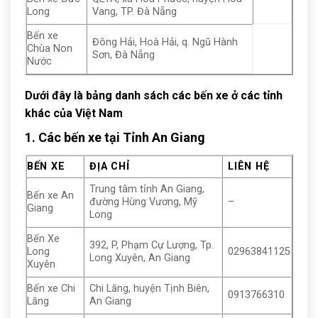
Long
Vang, TP. Đà Nẵng
Bến xe
Đông Hải, Hoà Hải, q. Ngũ Hành
Chùa Non
Sơn, Đà Nẵng
Nước
Dưới đây là bảng danh sách các bến xe ở các tỉnh
khác của Việt Nam
1. Các bến xe tại Tỉnh An Giang
BẾN XE
ĐỊA CHỈ
LIÊN HỆ
Trung tâm tỉnh An Giang,
Bến xe An
đường Hùng Vương, Mỹ
–
Giang
Long
Bến Xe
392, P, Phạm Cự Lượng, Tp.
Long
02963841125
Long Xuyên, An Giang
Xuyên
Bến xe Chi
Chi Lăng, huyện Tịnh Biên,
0913766310
Lăng
An Giang