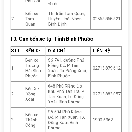
Phù Cát
Định
Bến xe
Thị trấn Tam Quan,
7
Tam
Huyện Hoài Nhơn,
02563.865.821
Quan
Bình Định
10. Các bến xe tại Tỉnh Bình Phước
STT
BẾN XE
ĐỊA CHỈ
LIÊN HỆ
Bến xe
Số 741, đường Phú
Trường
Riềng Đỏ, P. Tân
1
02713.879.612
Hải Bình
Xuân, Tx. Đồng Xoài,
Phước
Bình Phước
648 Phú Riềng Đỏ,
Bến Xe
Khu Phố Tân Trà, P.
2
Đồng
02713.883.057
Tân Xuân, tx. Đồng
Xoài
Xoài, Bình Phước
Số 604 Phú Riềng
Bến xe
Đỏ, P. Tân Xuân, TX.
3
Thành
1900 6962
Đồng Xoài, Bình
Công
Phước