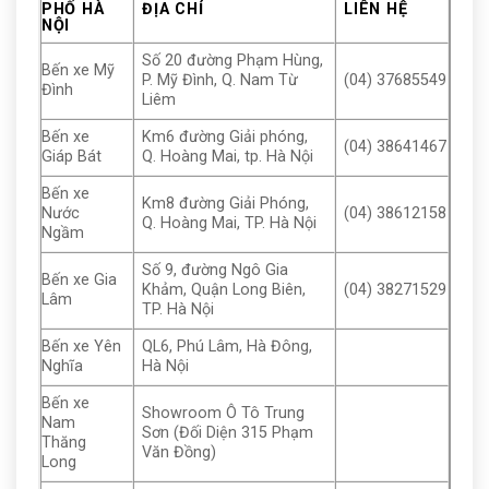
PHỐ HÀ
ĐỊA CHỈ
LIÊN HỆ
NỘI
Số 20 đường Phạm Hùng,
Bến xe Mỹ
P. Mỹ Đình, Q. Nam Từ
(04) 37685549
Đình
Liêm
Bến xe
Km6 đường Giải phóng,
(04) 38641467
Giáp Bát
Q. Hoàng Mai, tp. Hà Nội
Bến xe
Km8 đường Giải Phóng,
Nước
(04) 38612158
Q. Hoàng Mai, TP. Hà Nội
Ngầm
Số 9, đường Ngô Gia
Bến xe Gia
Khảm, Quận Long Biên,
(04) 38271529
Lâm
TP. Hà Nội
Bến xe Yên
QL6, Phú Lâm, Hà Đông,
Nghĩa
Hà Nội
Bến xe
Showroom Ô Tô Trung
Nam
Sơn (Đối Diện 315 Phạm
Thăng
Văn Đồng)
Long