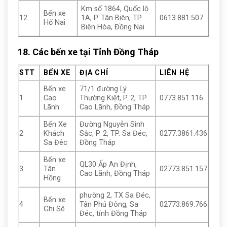
Km số 1864, Quốc lộ
Bến xe
12
1A, P. Tân Biên, TP.
0613.881.507
Hố Nai
Biên Hòa, Đồng Nai
18. Các bến xe tại Tỉnh Đồng Tháp
STT
BẾN XE
ĐỊA CHỈ
LIÊN HỆ
Bến xe
71/1 đường Lý
1
Cao
Thường Kiệt, P. 2, TP.
0773.851.116
Lãnh
Cao Lãnh, Đồng Tháp
Bến Xe
Đường Nguyễn Sinh
2
Khách
Sắc, P. 2, TP. Sa Đéc,
0277.3861.436
Sa Đéc
Đồng Tháp
Bến xe
QL30 Ấp An Định,
3
Tân
02773.851.157
Cao Lãnh, Đồng Tháp
Hồng
phường 2, TX Sa Đéc,
Bến xe
4
Tân Phú Đông, Sa
02773.869.766
Ghi Sê
Đéc, tỉnh Đồng Tháp