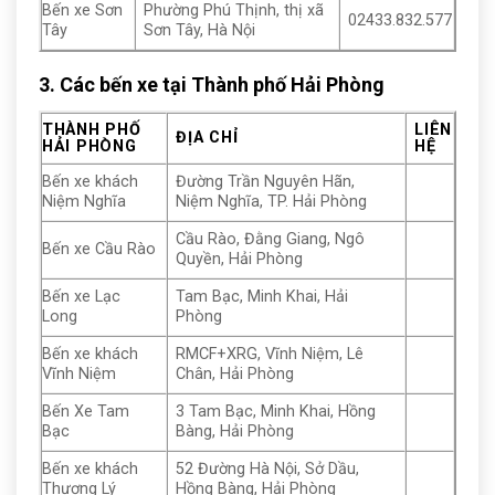
Bến xe Sơn
Phường Phú Thịnh, thị xã
02433.832.577
Tây
Sơn Tây, Hà Nội
3. Các bến xe tại Thành phố Hải Phòng
THÀNH PHỐ
LIÊN
ĐỊA CHỈ
HẢI PHÒNG
HỆ
Bến xe khách
Đường Trần Nguyên Hãn,
Niệm Nghĩa
Niệm Nghĩa, TP. Hải Phòng
Cầu Rào, Đằng Giang, Ngô
Bến xe Cầu Rào
Quyền, Hải Phòng
Bến xe Lạc
Tam Bạc, Minh Khai, Hải
Long
Phòng
Bến xe khách
RMCF+XRG, Vĩnh Niệm, Lê
Vĩnh Niệm
Chân, Hải Phòng
Bến Xe Tam
3 Tam Bạc, Minh Khai, Hồng
Bạc
Bàng, Hải Phòng
Bến xe khách
52 Đường Hà Nội, Sở Dầu,
Thượng Lý
Hồng Bàng, Hải Phòng