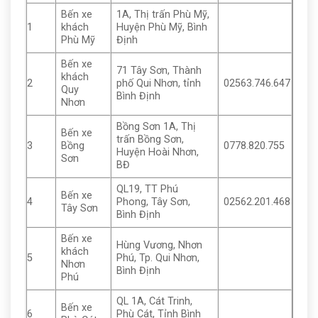
Bến xe
1A, Thị trấn Phù Mỹ,
1
khách
Huyện Phù Mỹ, Bình
Phù Mỹ
Định
Bến xe
71 Tây Sơn, Thành
khách
2
phố Qui Nhơn, tỉnh
02563.746.647
Quy
Bình Định
Nhơn
Bồng Sơn 1A, Thị
Bến xe
trấn Bồng Sơn,
3
Bồng
0778.820.755
Huyện Hoài Nhơn,
Sơn
BĐ
QL19, TT Phú
Bến xe
4
Phong, Tây Sơn,
02562.201.468
Tây Sơn
Bình Định
Bến xe
Hùng Vương, Nhơn
khách
5
Phú, Tp. Qui Nhơn,
Nhơn
Bình Định
Phú
QL 1A, Cát Trinh,
Bến xe
6
Phù Cát, Tỉnh Bình