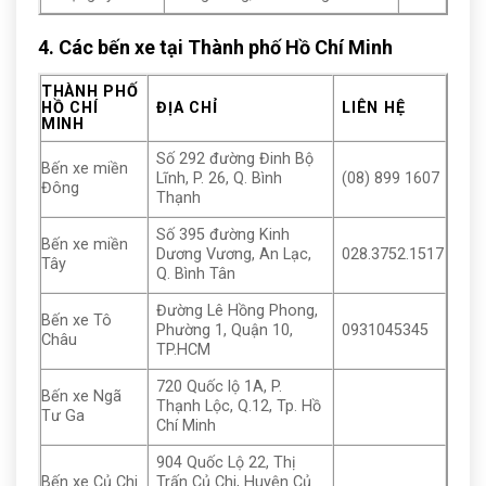
4. Các bến xe tại Thành phố Hồ Chí Minh
THÀNH PHỐ
HỒ CHÍ
ĐỊA CHỈ
LIÊN HỆ
MINH
Số 292 đường Đinh Bộ
Bến xe miền
Lĩnh, P. 26, Q. Bình
(08) 899 1607
Đông
Thạnh
Số 395 đường Kinh
Bến xe miền
Dương Vương, An Lạc,
028.3752.1517
Tây
Q. Bình Tân
Đường Lê Hồng Phong,
Bến xe Tô
Phường 1, Quận 10,
0931045345
Châu
TP.HCM
720 Quốc lộ 1A, P.
Bến xe Ngã
Thạnh Lộc, Q.12, Tp. Hồ
Tư Ga
Chí Minh
904 Quốc Lộ 22, Thị
Bến xe Củ Chi
Trấn Củ Chi, Huyện Củ