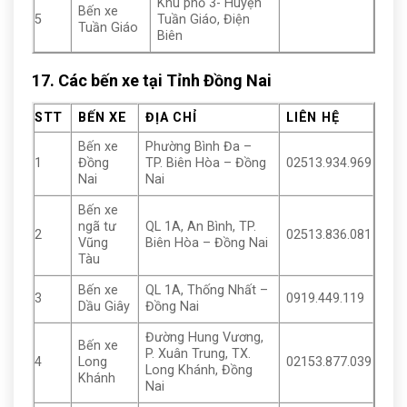
Khu phố 3- Huyện
Bến xe
5
Tuần Giáo, Điện
Tuần Giáo
Biên
17. Các bến xe tại Tỉnh Đồng Nai
STT
BẾN XE
ĐỊA CHỈ
LIÊN HỆ
Bến xe
Phường Bình Đa –
1
Đồng
TP. Biên Hòa – Đồng
02513.934.969
Nai
Nai
Bến xe
ngã tư
QL 1A, An Bình, TP.
2
02513.836.081
Vũng
Biên Hòa – Đồng Nai
Tàu
Bến xe
QL 1A, Thống Nhất –
3
0919.449.119
Dầu Giây
Đồng Nai
Đường Hung Vương,
Bến xe
P. Xuân Trung, TX.
4
Long
02153.877.039
Long Khánh, Đồng
Khánh
Nai