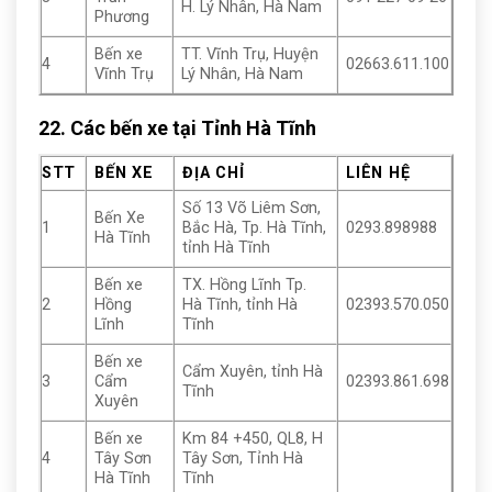
H. Lý Nhân, Hà Nam
Phương
Bến xe
TT. Vĩnh Trụ, Huyện
4
02663.611.100
Vĩnh Trụ
Lý Nhân, Hà Nam
22. Các bến xe tại Tỉnh Hà Tĩnh
STT
BẾN XE
ĐỊA CHỈ
LIÊN HỆ
Số 13 Võ Liêm Sơn,
Bến Xe
1
Bắc Hà, Tp. Hà Tĩnh,
0293.898988
Hà Tĩnh
tỉnh Hà Tĩnh
Bến xe
TX. Hồng Lĩnh Tp.
2
Hồng
Hà Tĩnh, tỉnh Hà
02393.570.050
Lĩnh
Tĩnh
Bến xe
Cẩm Xuyên, tỉnh Hà
3
Cẩm
02393.861.698
Tĩnh
Xuyên
Bến xe
Km 84 +450, QL8, H
4
Tây Sơn
Tây Sơn, Tỉnh Hà
Hà Tĩnh
Tĩnh