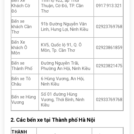
Bến Xe
Tỉnh lộ 922, ấp Thới
Khách Cờ
Thuận, Cờ Đỏ, TP. Cần
0917.913.321
Đỏ
Thơ
Bến xe
91b Đường Nguyễn Văn
khách Cần
02923769768
Linh, Hưng Lợi, Ninh Kiều
Thơ
Bến Xe
KV5, Quốc lộ 91, Q. Ô
khách Ô
02923861859
Môn, Tp. Cần Thơ
Môn
Bến xe
Đường Nguyễn Trãi,
02923821475
Thành Phố
Phường An Hội, Ninh Kiều
Bến xe Tô
6 Hùng Vương, An Hội,
Châu
Ninh Kiều
Số 01 đường Hùng
Bến xe Hùng
Vương, Thới Bình, Ninh
02933769768
Vương
Kiều
2. Các bến xe tại Thành phố Hà Nội
THÀNH