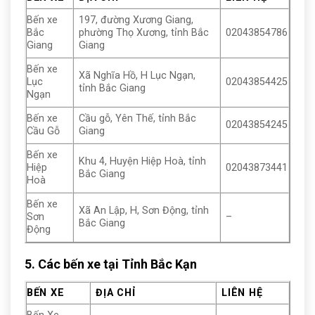
Bến xe
197, đường Xương Giang,
Bắc
phường Thọ Xương, tỉnh Bắc
02043854786
Giang
Giang
Bến xe
Xã Nghĩa Hồ, H Lục Ngạn,
Lục
02043854425
tỉnh Bắc Giang
Ngạn
Bến xe
Cầu gỗ, Yên Thế, tỉnh Bắc
02043854245
Cầu Gỗ
Giang
Bến xe
Khu 4, Huyện Hiệp Hoà, tỉnh
Hiệp
02043873441
Bắc Giang
Hoà
Bến xe
Xã An Lập, H, Sơn Động, tỉnh
Sơn
–
Bắc Giang
Động
5. Các bến xe tại Tỉnh Bắc Kạn
BẾN XE
ĐỊA CHỈ
LIÊN HỆ