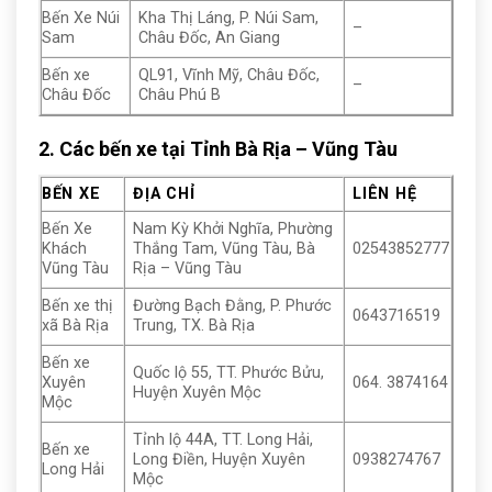
Bến Xe Núi
Kha Thị Láng, P. Núi Sam,
–
Sam
Châu Đốc, An Giang
Bến xe
QL91, Vĩnh Mỹ, Châu Đốc,
–
Châu Đốc
Châu Phú B
2. Các bến xe tại Tỉnh Bà Rịa – Vũng Tàu
BẾN XE
ĐỊA CHỈ
LIÊN HỆ
Bến Xe
Nam Kỳ Khởi Nghĩa, Phường
Khách
Thắng Tam, Vũng Tàu, Bà
02543852777
Vũng Tàu
Rịa – Vũng Tàu
Bến xe thị
Đường Bạch Đằng, P. Phước
0643716519
xã Bà Rịa
Trung, TX. Bà Rịa
Bến xe
Quốc lộ 55, TT. Phước Bửu,
Xuyên
064. 3874164
Huyện Xuyên Mộc
Mộc
Tỉnh lộ 44A, TT. Long Hải,
Bến xe
Long Điền, Huyện Xuyên
0938274767
Long Hải
Mộc