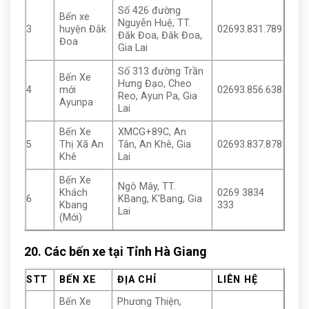
Số 426 đường
Bến xe
Nguyễn Huệ, TT.
3
huyện Đắk
02693.831.789
Đăk Đoa, Đăk Đoa,
Đoa
Gia Lai
Số 313 đường Trần
Bến Xe
Hưng Đạo, Cheo
4
mới
02693.856.638
Reo, Ayun Pa, Gia
Ayunpa
Lai
Bến Xe
XMCG+89C, An
5
Thị Xã An
Tân, An Khê, Gia
02693.837.878
Khê
Lai
Bến Xe
Ngô Mây, TT.
Khách
0269 3834
6
KBang, K’Bang, Gia
Kbang
333
Lai
(Mới)
20. Các bến xe tại Tỉnh Hà Giang
STT
BẾN XE
ĐỊA CHỈ
LIÊN HỆ
Bến Xe
Phương Thiện,