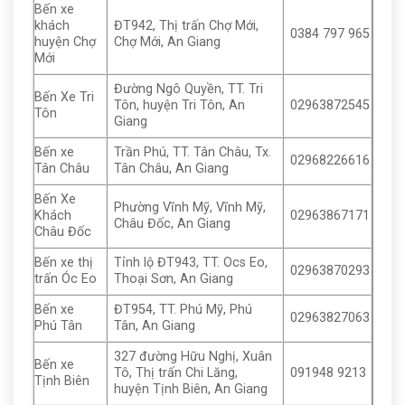
Bến xe
khách
ĐT942, Thị trấn Chợ Mới,
0384 797 965
huyện Chợ
Chợ Mới, An Giang
Mới
Đường Ngô Quyền, TT. Tri
Bến Xe Tri
Tôn, huyện Tri Tôn, An
02963872545
Tôn
Giang
Bến xe
Trần Phú, TT. Tân Châu, Tx.
02968226616
Tân Châu
Tân Châu, An Giang
Bến Xe
Phường Vĩnh Mỹ, Vĩnh Mỹ,
Khách
02963867171
Châu Đốc, An Giang
Châu Đốc
Bến xe thị
Tỉnh lộ ĐT943, TT. Ocs Eo,
02963870293
trấn Óc Eo
Thoại Sơn, An Giang
Bến xe
ĐT954, TT. Phú Mỹ, Phú
02963827063
Phú Tân
Tân, An Giang
327 đường Hữu Nghị, Xuân
Bến xe
Tô, Thị trấn Chi Lăng,
091948 9213
Tịnh Biên
huyện Tịnh Biên, An Giang