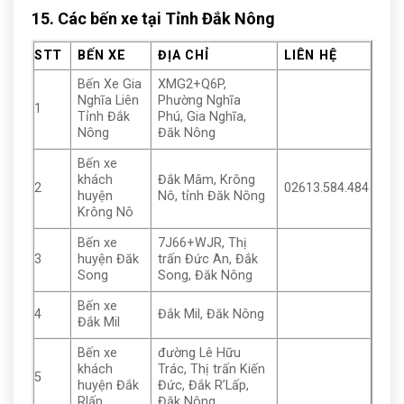
15. Các bến xe tại Tỉnh Đắk Nông
STT
BẾN XE
ĐỊA CHỈ
LIÊN HỆ
Bến Xe Gia
XMG2+Q6P,
Nghĩa Liên
Phường Nghĩa
1
Tỉnh Đắk
Phú, Gia Nghĩa,
Nông
Đăk Nông
Bến xe
khách
Đắk Mâm, Krông
2
02613.584.484
huyện
Nô, tỉnh Đăk Nông
Krông Nô
Bến xe
7J66+WJR, Thị
3
huyện Đăk
trấn Đức An, Đắk
Song
Song, Đăk Nông
Bến xe
4
Đắk Mil, Đăk Nông
Đắk Mil
Bến xe
đường Lê Hữu
khách
Trác, Thị trấn Kiến
5
huyện Đắk
Đức, Đắk R’Lấp,
Rlấp
Đăk Nông