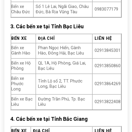
Bến xe
Số 1 Lê Lai, Ngãi Giao, Châu
0983077179
Châu Đức
Đức, Bà Rịa Vũng Tàu
3. Các bến xe tại Tỉnh Bạc Liêu
BẾN XE
ĐỊA CHỈ
LIÊN HỆ
Bến xe
Phan Ngọc Hiển, Gành
02913845301
Gành Hào
Hào, Đông Hải, Bạc Liêu
Bến xe Hộ
QL 1A, Hộ Phòng, Giá Lai,
02913850860
Phòng
Bạc Liêu
Bến xe
Tỉnh Lộ số 2, TT. Phước
Phước
02913864269
Long, Bạc Liêu
Long
Bến xe Bạc
Đường Trần Phú, Tp. Bạc
02913822408
Liêu
Liêu
4. Các bến xe tại Tỉnh Bắc Giang
BẾN XE
ĐỊA CHỈ
LIÊN HỆ