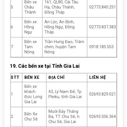
Bến xe
161, QL80, Cái Tàu
5
Châu
Hạ, Châu Thành,
02773.840.251
Thành
Đồng Tháp
Bến xe
An Lộc, An Bình,
6
Hồng
Hồng Ngự, Đồng
02773.837.383
Ngự
Tháp
Bến xe
Trần Hưng Đạo, Tràm
7
Tam
chim, huyện Tam
0918.185.553
Nông
Nông
19. Các bến xe tại Tỉnh Gia Lai
STT
BẾN XE
ĐỊA CHỈ
LIÊN HỆ
Bến xe
khách
43, Lý Nam Đế, Tp.
1
02693.829.021
Đức Long
Pleiku, tỉnh Gia Lai
Gia Lai
Mười Bảy Tháng
Bến Xe
2
Ba, TT. Chư Sê, h.
02693.506.364
Chư Sê
Chư Sê, Gia Lai