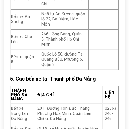
Chi
Ngã tư An Sương, quốc
Bến xe An
lộ 22, Bà Điểm, Hóc
Sương
Môn
266 Hồng Bàng, Quận
Bến xe Chợ
5, Thành phố Hồ Chí
Lớn
Minh
Quốc Lộ 50, đường Tạ
Bến xe quận
Quang Bửu, Phường 5,
8
Quận 8
5. Các bến xe tại Thành phố Đà Nẵng
THÀNH
LIÊN
PHỐ ĐÀ
ĐỊA CHỈ
HỆ
NẴNG
Bến xe
201- Đường Tôn Đức Thắng,
02363-
trung tâm
Phường Hòa Minh, Quận Liên
246-
Đà Nẵng
Chiểu, Đà Nẵng
246
Bến xe Đức
QL1A, xã Hoà Phước, huyện Hòa